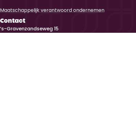
Maatschappelijk verantwoord ondernemen
Contact
’s-Gravenzandseweg 15
2291 PE Wateringen
0174 - 29 31 09
info@vehoecaannemers.nl
Certificeringen
Vehoec Aannemers is onderdeel van de Vehoec Alleblas Group